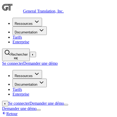
General Translation, Inc.
Ressources
Documentation
Tarifs
Enterprise
Rechercher
◐
⌘
K
Se connecter
Demander une démo
Ressources
Documentation
Tarifs
Enterprise
Se connecter
Demander une démo
◐
Demander une démo
Retour