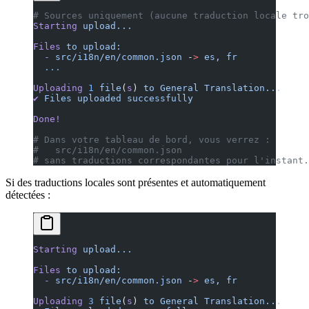
# Sources uniquement (aucune traduction locale tro
Starting
 upload...
Files
 to
 upload:
  -
 src/i18n/en/common.json
 -
>
 es,
 fr
  ...
Uploading
 1
 file
(
s
) 
to
 General
 Translation...
✔
 Files
 uploaded
 successfully
Done!
# Dans votre tableau de bord, vous verrez :
#   src/i18n/en/common.json
# sans traductions correspondantes pour l'instant.
Si des traductions locales sont présentes et automatiquement
détectées :
Starting
 upload...
Files
 to
 upload:
  -
 src/i18n/en/common.json
 -
>
 es,
 fr
Uploading
 3
 file
(
s
) 
to
 General
 Translation...