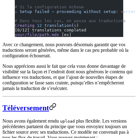
# Si la configuration échoue
⚠
 Setup
 failed
 —
 proceeding
 without
 setup:
 <
error
 
# Dans tous les cas, on passe aux traductions
Creating
 12
 translation
(
s
)
[0/12] translations completed
your/file/path.mdx
 [es]
Avec ce changement, nous pouvons désormais garantir que vos
traductions seront générées, même dans le cas peu probable où la
configuration échouerait.
Nous apprécions aussi le fait que cela vous donne davantage de
visibilité sur la façon et l’endroit dont nous générons le contenu qui
influence vos traductions, et que l’ajout de nouvelles étapes de
configuration se fasse sans crainte, puisqu’elles n’empêcheront
jamais la traduction de s’exécuter.
Téléversement
Nous avons également rendu
plus flexible. Les versions
upload
précédentes partaient du principe que vous envoyiez toujours un
fichier source avec ses traductions. Ce modèle ne convenait pas à
tous les flux de travail. Vous pouvez maintenant :