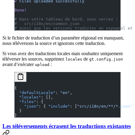
✔
 Files
 uploaded
 successfully
Done!
# Dans votre tableau de bord, vous verrez :
#   src/i18n/en/common.json
# ainsi que les versions traduites en espagnol et 
Si le fichier de traduction d’un paramètre régional est manquant,
nous téléversons la source et ignorons cette traduction.
Si vous avez des traductions locales mais souhaitez uniquement
téléverser les sources, supprimez
de
locales
gt.config.json
avant d’exécuter
:
upload
{
  "defaultLocale"
: 
"en"
,
  "locales"
: [],
  "files"
: {
    "json"
: { 
"include"
: [
"src/i18n/en/**/*.json"
]
  }
}
Les téléversements écrasent les traductions existantes