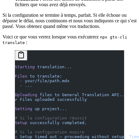
fichiers que vous avez déjà envoyés.
Si la configuration se termine à temps, parfait. Si elle échoue ou
dépasse le délai, nous continuons et nous vous indiquons ce qui s’est
passé. Vous obtenez quand même vos traductions.
Voici ce que vous verrez lorsque vous exécuterez
npx gtx-cli
:
translate
Starting
 translation...
Files
 to
 translate:
  -
 your/file/path.mdx
  -
 ...
Uploading
 files
 to
 General
 Translation
 API...
✔
 Files
 uploaded
 successfully
Setting
 up
 project...
# Si la configuration réussit
Setup
 successfully
 completed.
# Si la configuration expire
⚠
 Setup
 timed
 out
 —
 proceeding
 without
 setup:
 Time