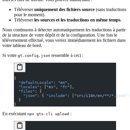
Téléverser
uniquement des fichiers source
(sans traductions
pour le moment).
Téléverser
les sources et les traductions en même temps
.
Nous continuons à détecter automatiquement les traductions à partir
de la structure de votre dépôt et de la configuration. Une fois le
téléversement effectué, vous verrez immédiatement les fichiers dans
votre
tableau de bord
.
Si votre
ressemble à ceci :
gt.config.json
{
  "defaultLocale"
: 
"en"
,
  "locales"
: [
"es"
, 
"fr"
],
  "files"
: {
    "json"
: { 
"include"
: [
"src/i18n/en/**/*.json"
]
  }
}
En exécutant
:
npx gtx-cli upload