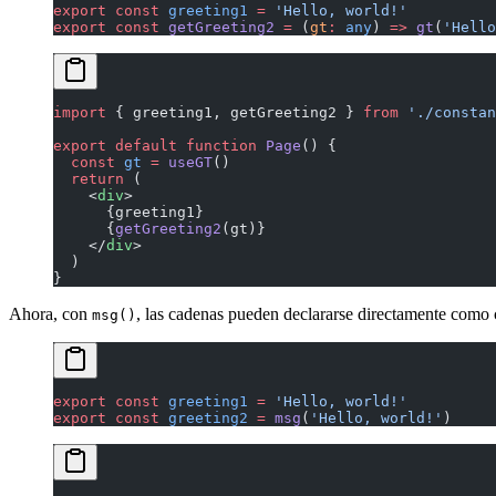
export
 const
 greeting1
 =
 'Hello, world!'
export
 const
 getGreeting2
 =
 (
gt
:
 any
) 
=>
 gt
(
'Hello
import
 { greeting1, getGreeting2 } 
from
 './constan
export
 default
 function
 Page
() {
  const
 gt
 =
 useGT
()
  return
 (
    <
div
>
      {greeting1}
      {
getGreeting2
(gt)}
    </
div
>
  )
}
Ahora, con
, las cadenas pueden declararse directamente como c
msg()
export
 const
 greeting1
 =
 'Hello, world!'
export
 const
 greeting2
 =
 msg
(
'Hello, world!'
)