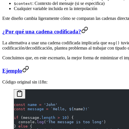
: Contexto del mensaje (si se especifica)
$context
Cualquier variable incluida en la interpolación
Este diseño cambia ligeramente cómo se comparan las cadenas directam
¿Por qué una cadena codificada?
La alternativa a usar una cadena codificada implicaría que
tuvi
msg()
codificación/decodificación, plantea problemas al trabajar con tipado e
Concluimos que, en este escenario, la mejor forma de minimizar el i
Ejemplo
Código original sin i18n:
const
 name
 =
 'John'
const
 message
 =
 `Hello, ${
name
}!`
if
 (message.
length
 >
 10
) {
  console.
log
(
'The message is too long'
)
} 
else
 {