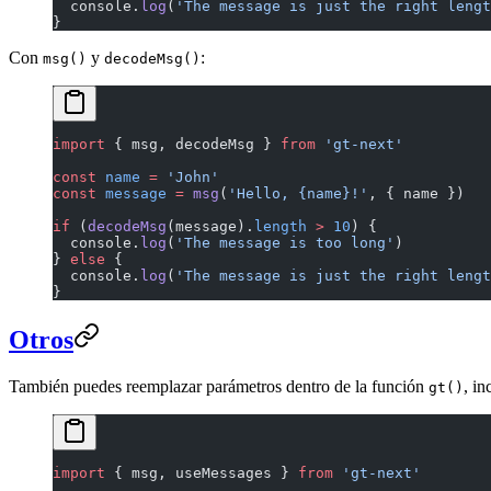
  console.
log
(
'The message is just the right lengt
}
Con
y
:
msg()
decodeMsg()
import
 { msg, decodeMsg } 
from
 'gt-next'
const
 name
 =
 'John'
const
 message
 =
 msg
(
'Hello, {name}!'
, { name })
if
 (
decodeMsg
(message).
length
 >
 10
) {
  console.
log
(
'The message is too long'
)
} 
else
 {
  console.
log
(
'The message is just the right lengt
}
Otros
También puedes reemplazar parámetros dentro de la función
, in
gt()
import
 { msg, useMessages } 
from
 'gt-next'