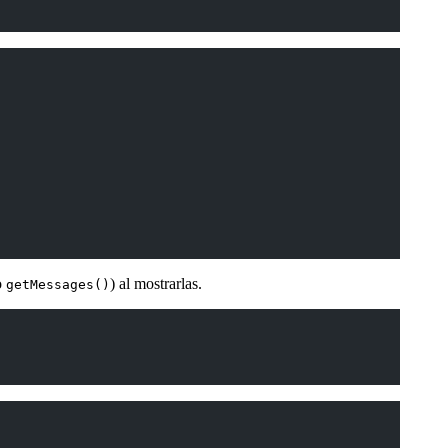
o
) al mostrarlas.
getMessages()