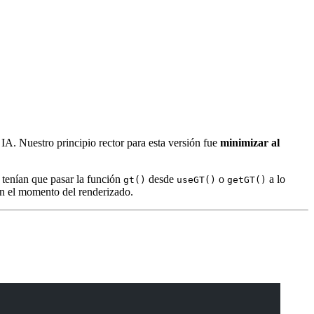
IA. Nuestro principio rector para esta versión fue
minimizar al
s tenían que pasar la función
desde
o
a lo
gt()
useGT()
getGT()
n el momento del renderizado.