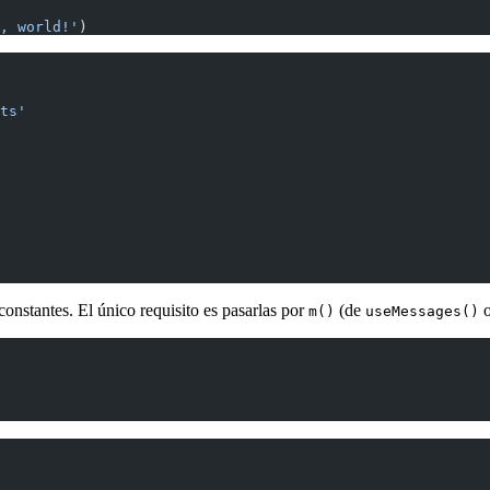
, world!'
)
ts'
onstantes. El único requisito es pasarlas por
(de
m()
useMessages()