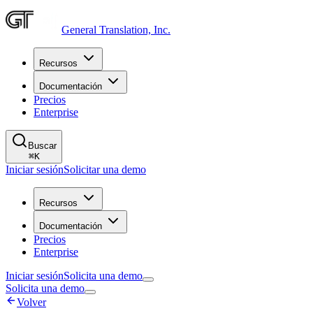
General Translation, Inc.
Recursos
Documentación
Precios
Enterprise
Buscar
⌘
K
Iniciar sesión
Solicitar una demo
Recursos
Documentación
Precios
Enterprise
Iniciar sesión
Solicita una demo
Solicita una demo
Volver