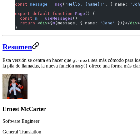
const
 message
 =
 msg
(
'Hello, {name}!'
, { name: 
'Joh
export
 default
 function
 Page
() {
  const
 m
 =
 useMessages
()
  return
 <
div
>{
m
(message, { name: 
'Jane'
 })}</
div
>
}
Resumen
Esta versión se centra en hacer que
sea más cómodo para los d
gt-next
la pila de llamadas, la nueva función
ofrece una forma más clara
msg()
Ernest McCarter
Software Engineer
General Translation