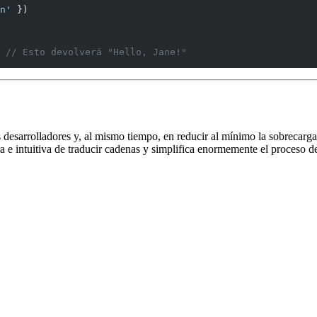
n'
 })
 
// Esto devolverá "Hello, Jane!"
esarrolladores y, al mismo tiempo, en reducir al mínimo la sobrecarga 
 e intuitiva de traducir cadenas y simplifica enormemente el proceso d