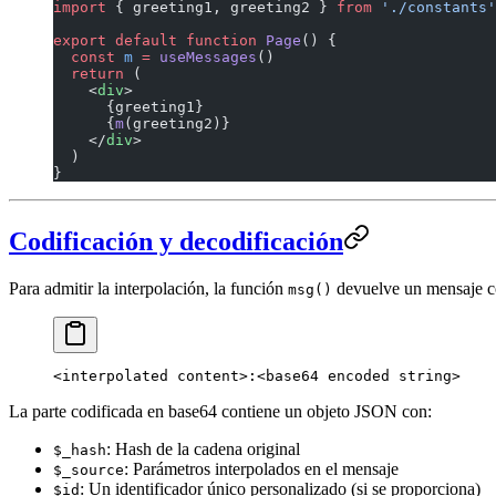
import
 { greeting1, greeting2 } 
from
 './constants'
export
 default
 function
 Page
() {
  const
 m
 =
 useMessages
()
  return
 (
    <
div
>
      {greeting1}
      {
m
(greeting2)}
    </
div
>
  )
}
Codificación y decodificación
Para admitir la interpolación, la función
devuelve un mensaje cod
msg()
La parte codificada en base64 contiene un objeto JSON con:
: Hash de la cadena original
$_hash
: Parámetros interpolados en el mensaje
$_source
: Un identificador único personalizado (si se proporciona)
$id