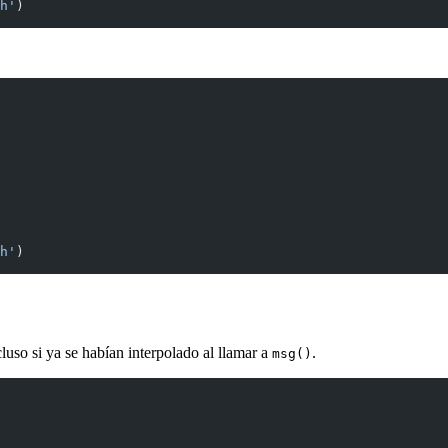
h'
)
h'
)
cluso si ya se habían interpolado al llamar a
.
msg()