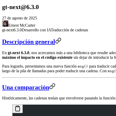
gt-next@6.3.0
27 de agosto de 2025
Ernest McCarter
gt-next
6.3.0
Desarrollo con IA
Traducción de cadenas
Descripción general
En
gt-next 6.3.0
, nos acercamos más a una biblioteca que resulte ade
máximo el impacto en el código existente
sin dejar de introducir la 
Para lograrlo, presentamos una nueva función
para traducir cad
msg()
largo de la pila de llamadas para poder traducir una cadena. Con
msg(
Una comparación
Históricamente, las cadenas tenían que envolverse pasando la funció